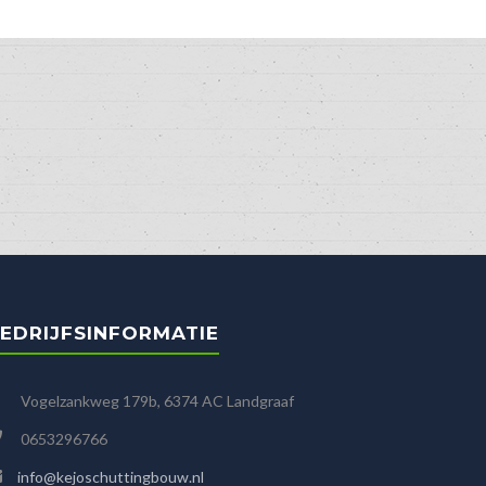
EDRIJFSINFORMATIE
Vogelzankweg 179b, 6374 AC Landgraaf
0653296766
info@kejoschuttingbouw.nl