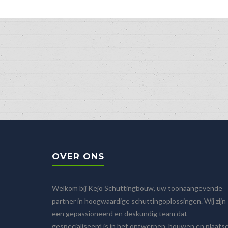
OVER ONS
Welkom bij Kejo Schuttingbouw, uw toonaangevende
partner in hoogwaardige schuttingoplossingen. Wij zijn
een gepassioneerd en deskundig team dat
gespecialiseerd is in het ontwerpen, bouwen en plaats