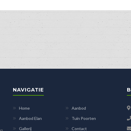
NAVIGATIE
B
Home
Aanbod
Aanbod Elan
Tuin Poorten
Gallerij
Contact
en