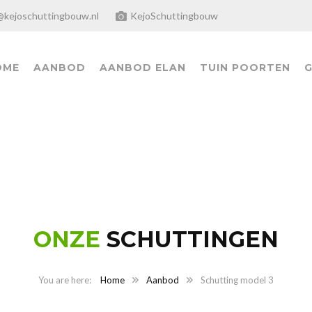
@kejoschuttingbouw.nl
KejoSchuttingbouw
OME
AANBOD
AANBOD ELAN
TUIN POORTEN
G
ONZE
SCHUTTINGEN
Home
Aanbod
Schutting model 3