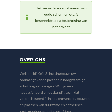
Het verwijderen en afvoeren van
oude schermen etc. is
bespreekbaar na bezichtiging van
het project
OVER ONS
Welkom bij Kejo Schuttingbouw, uw
toonaangevende partner in hoogwaardige
schuttingoplossingen. Wij zijn een
gepassioneerd en deskundig team dat
gespecialiseerd is in het ontwerpen, bouwen
en plaatsen van duurzame en esthetisch
aantrekkelijke schuttingen. Onze