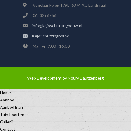
Vogelzankweg 179b, 6374 AC Landgraaf
0653296766
info@kejoschuttingbouw.nl
KejoSchuttingbouw
Ma - Vr: 9:00 - 16:00
Web Development by
Noury Dautzenberg
Home
Aanbod
Aanbod Elan
Tuin Poorten
Gallerij
Contact