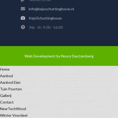
info@kejoschuttingbouw.nl
KejoSchuttingbouw
Ma - Vr: 9:00 - 16:00
Web Development by
Noury Dautzenberg
Home
Aanbod
Aanbod Elan
Tuin Poorten
Gallerij
Contact
NewTechWood
Winter Voordeel