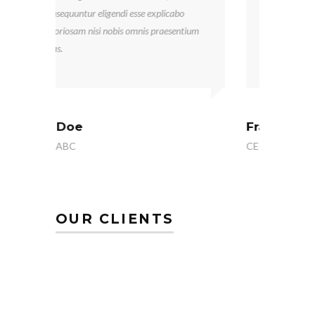
Libby has been wonderful! He has
ium
returned my calls quickly, and he
answered all my questions.
Frankie Kao
CEO of ThemeMove
OUR CLIENTS