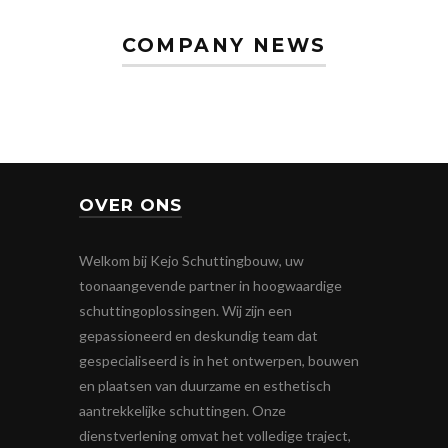
COMPANY NEWS
OVER ONS
Welkom bij Kejo Schuttingbouw, uw
toonaangevende partner in hoogwaardige
schuttingoplossingen. Wij zijn een
gepassioneerd en deskundig team dat
gespecialiseerd is in het ontwerpen, bouwen
en plaatsen van duurzame en esthetisch
aantrekkelijke schuttingen. Onze
dienstverlening omvat het volledige traject,