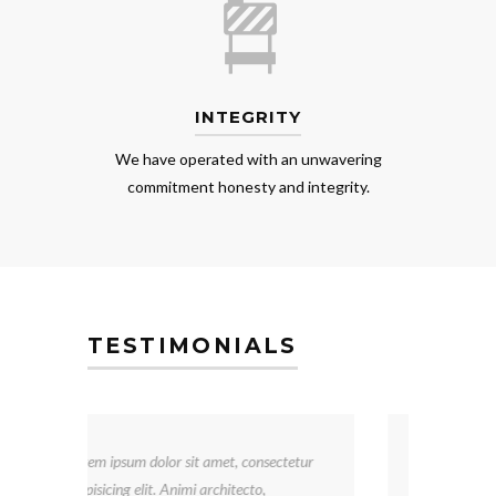
INTEGRITY
We have operated with an unwavering
commitment honesty and integrity.
TESTIMONIALS
tur
I’ve been happy with the services
provided by Construction LLC. Scooter