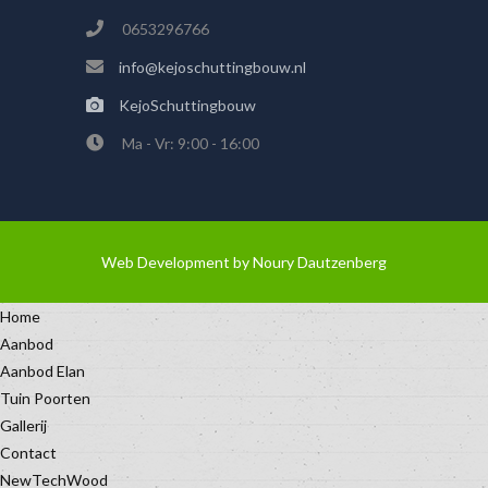
0653296766
info@kejoschuttingbouw.nl
KejoSchuttingbouw
Ma - Vr: 9:00 - 16:00
Web Development by
Noury Dautzenberg
Home
Aanbod
Aanbod Elan
Tuin Poorten
Gallerij
Contact
NewTechWood