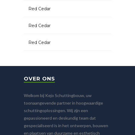
Red Cedar
Red Cedar
Red Cedar
OVER ONS
Welkom bij Kejo Schuttingbouw, uw
toonaangevende partner in hoogwaardige
schuttingoplossingen. Wij zijn een
gepassioneerd en deskundig team dat
gespecialiseerd is in het ontwerpen, bouwen
en plaatsen van duurzame en esthetisch