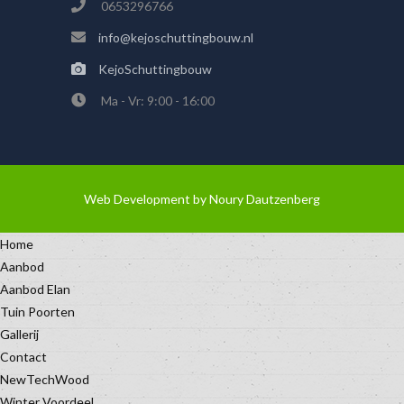
0653296766
info@kejoschuttingbouw.nl
KejoSchuttingbouw
Ma - Vr: 9:00 - 16:00
Web Development by
Noury Dautzenberg
Home
Aanbod
Aanbod Elan
Tuin Poorten
Gallerij
Contact
NewTechWood
Winter Voordeel