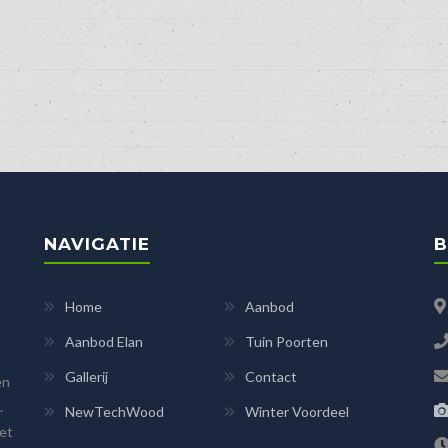
NAVIGATIE
B
Home
Aanbod
Aanbod Elan
Tuin Poorten
Gallerij
Contact
en
.
NewTechWood
Winter Voordeel
het