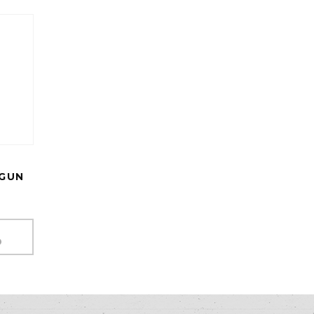
 GUN
D