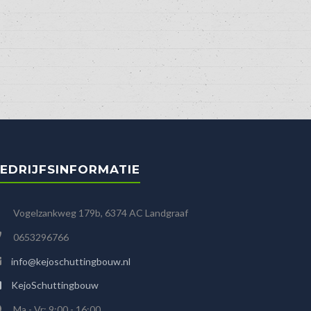
EDRIJFSINFORMATIE
Vogelzankweg 179b, 6374 AC Landgraaf
0653296766
info@kejoschuttingbouw.nl
KejoSchuttingbouw
Ma - Vr: 9:00 - 16:00