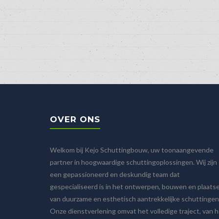
OVER ONS
Welkom bij Kejo Schuttingbouw, uw toonaangevende
partner in hoogwaardige schuttingoplossingen. Wij zijn
een gepassioneerd en deskundig team dat
gespecialiseerd is in het ontwerpen, bouwen en plaats
van duurzame en esthetisch aantrekkelijke schuttingen
Onze dienstverlening omvat het volledige traject, van 