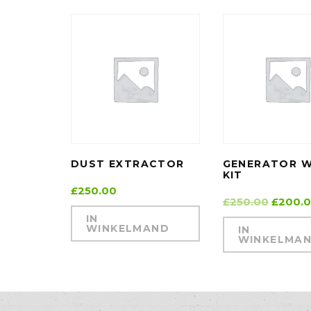
DUST EXTRACTOR
GENERATOR 
KIT
£
250.00
£
250.00
£
200.
IN
WINKELMAND
IN
WINKELMA