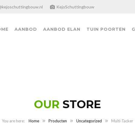
@kejoschuttingbouw.nl
KejoSchuttingbouw
OME
AANBOD
AANBOD ELAN
TUIN POORTEN
G
OUR
STORE
Home
Producten
Uncategorized
Multi-Tacker