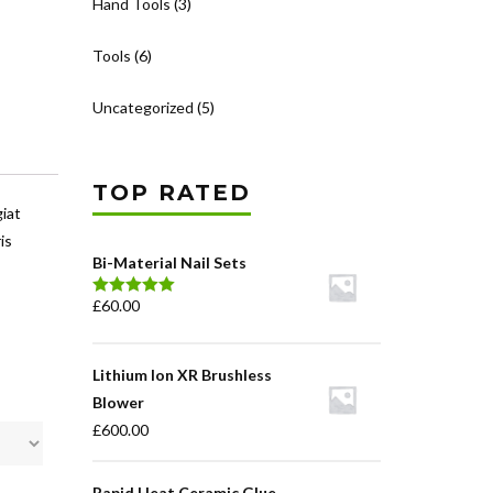
Hand Tools
(3)
Tools
(6)
Uncategorized
(5)
TOP RATED
iat
is
Bi-Material Nail Sets
£
60.00
Waardering
5.00
uit 5
Lithium Ion XR Brushless
Blower
£
600.00
Rapid Heat Ceramic Glue